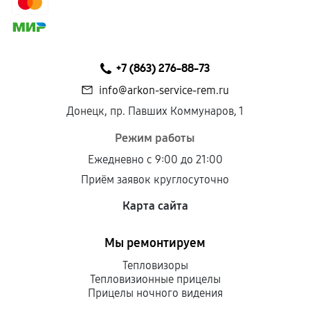
сохраняться полностью или частично, если
соблюдены следующие условия:
Предоставленные детали подходят по
техническим параметрам и не имеют внешних
+7 (863) 276-88-73
дефектов.
info@arkon-service-rem.ru
Установка была выполнена нашим сервисным
Донецк, пр. Павших Коммунаров, 1
центром.
При этом гарантия на сами комплектующие
Режим работы
остается на стороне производителя или
Ежедневно с 9:00 до 21:00
продавца. За качество сторонних деталей
Приём заявок круглосуточно
сервисный центр ответственности не несет.
Карта сайта
Мы ремонтируем
Тепловизоры
Тепловизионные прицелы
Прицелы ночного видения