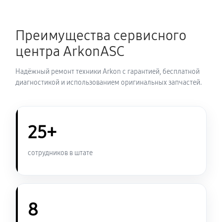
Замена аккумулятора прицела ночного видения
Arkon D940
Преимущества сервисного
530 руб
60 минут
центра ArkonASC
Замена процессора прицела ночного видения Arkon
Надёжный ремонт техники Arkon с гарантией, бесплатной
D940
диагностикой и использованием оригинальных запчастей.
590 руб
60 минут
Замена USB порта прицела ночного видения Arkon
25+
D940
530 руб
60 минут
сотрудников в штате
Замена ключей управления
530 руб
60 минут
8
Замена микросхемы логики