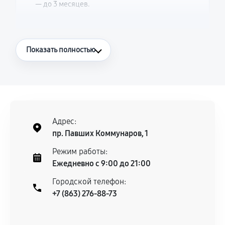
— до 3 месяцев.
Что считается гарантийным случаем
Показать полностью
Повторное возникновение неисправности,
напрямую связанной с выполненным
ремонтом.
Поломка установленной детали при
нормальной эксплуатации в течение
Адрес:
гарантийного срока.
пр. Павших Коммунаров, 1
Несоответствие комплектующей заявленным
Режим работы:
техническим характеристикам.
Ежедневно с 9:00 до 21:00
Городской телефон:
+7 (863) 276-88-73
Документы для подтверждения
гарантии