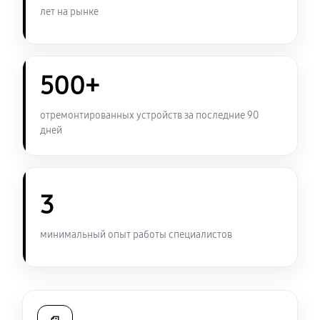
410 руб
60 минут
лет на рынке
Ремонт встроенного дальнометра и других
устройств
500+
680 руб
60 минут
отремонтированных устройств за последние 90
Калибровка и настройка
дней
680 руб
60 минут
Ремонт датчика синхроимпульсов
3
1400 руб
60 минут
Ремонт оптики прицела ночного видения Arkon
минимальный опыт работы специалистов
D940
1800 руб
60 минут
Восстановление питания