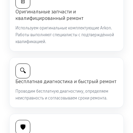
📄
590 руб
60 минут
Оригинальные запчасти и
квалифицированный ремонт
Замена CORE прицела ночного видения Arkon D940
Используем оригинальные комплектующие Arkon.
810 руб
60 минут
Работы выполняют специалисты с подтверждённой
квалификацией.
Ремонт контроллеров прицела ночного видения
Arkon D940
530 руб
60 минут
🔍
Ремонт электронно-лучевой трубки
Бесплатная диагностика и быстрый ремонт
900 руб
60 минут
Проводим бесплатную диагностику, определяем
неисправность и согласовываем сроки ремонта.
Замена объективов с улучшением характеристик
990 руб
60 минут
Замена шим контроллера
🛡️