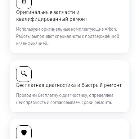
📄
Восстановление питания
Оригинальные запчасти и
590 руб
60 минут
квалифицированный ремонт
Замена CORE прицела ночного видения Arkon
Используем оригинальные комплектующие Arkon.
Работы выполняют специалисты с подтверждённой
D940L
квалификацией.
810 руб
60 минут
Ремонт контроллеров прицела ночного видения
Arkon D940L
🔍
530 руб
60 минут
Бесплатная диагностика и быстрый ремонт
Ремонт электронно-лучевой трубки
Проводим бесплатную диагностику, определяем
неисправность и согласовываем сроки ремонта.
900 руб
60 минут
Замена объективов с улучшением характеристик
990 руб
60 минут
🛡️