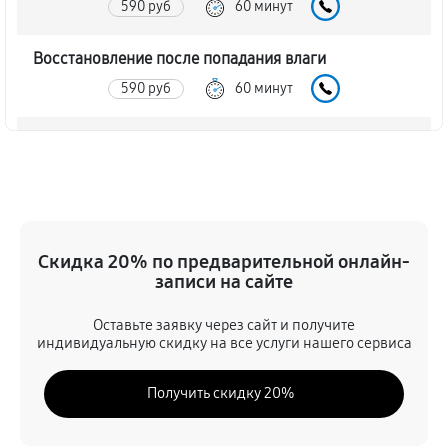
590 руб
60 минут
Восстановление после попадания влаги
590 руб
60 минут
Ремонт платы управления (восстановление)
680 руб
60 минут
Прошивка (Обновление ПО)
410 руб
60 минут
Скидка 20% по предварительной онлайн-
записи на сайте
Замена дисплея (экрана)
Оставьте заявку через сайт и получите
680 руб
60 минут
индивидуальную скидку на все услуги нашего сервиса
Замена корпуса прицела ночного видения Arkon
Получить скидку 20%
D940L
1130 руб
60 минут