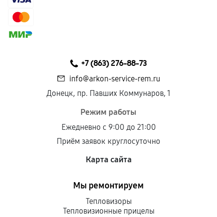
Гарантия на выполненные работы может
сохраняться полностью или частично, если
соблюдены следующие условия:
Предоставленные детали подходят по
техническим параметрам и не имеют внешних
+7 (863) 276-88-73
дефектов.
info@arkon-service-rem.ru
Установка была выполнена нашим сервисным
Донецк, пр. Павших Коммунаров, 1
центром.
При этом гарантия на сами комплектующие
Режим работы
остается на стороне производителя или
Ежедневно с 9:00 до 21:00
продавца. За качество сторонних деталей
Приём заявок круглосуточно
сервисный центр ответственности не несет.
Карта сайта
Мы ремонтируем
Тепловизоры
Тепловизионные прицелы