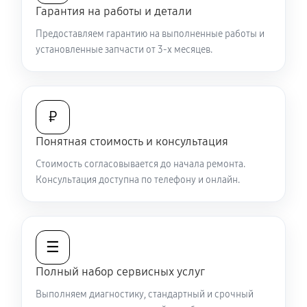
Гарантия на работы и детали
Замена шим контроллера
Предоставляем гарантию на выполненные работы и
590 руб
60 минут
установленные запчасти от 3-х месяцев.
Замена микросхемы усилителя
500 руб
60 минут
₽
Ремонт капиллярной трубки
Понятная стоимость и консультация
410 руб
60 минут
Стоимость согласовывается до начала ремонта.
Консультация доступна по телефону и онлайн.
☰
Полный набор сервисных услуг
Выполняем диагностику, стандартный и срочный