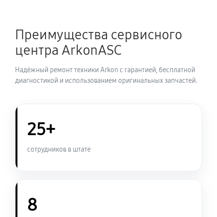
Замена аккумулятора прицела ночного видения
Преимущества сервисного
Arkon D940L
центра ArkonASC
530 руб
60 минут
Надёжный ремонт техники Arkon с гарантией, бесплатной
Замена процессора прицела ночного видения Arkon
диагностикой и использованием оригинальных запчастей.
D940L
590 руб
60 минут
25+
Замена USB порта прицела ночного видения Arkon
D940L
сотрудников в штате
530 руб
60 минут
Замена ключей управления
530 руб
60 минут
8