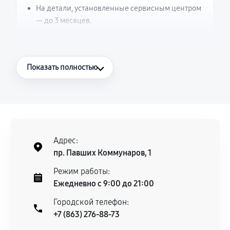
На детали, установленные сервисным центром
— до 3 месяцев.
Что считается гарантийным случаем
Показать полностью
Повторное возникновение неисправности,
напрямую связанной с выполненным
ремонтом.
Поломка установленной детали при
нормальной эксплуатации в течение
Адрес:
гарантийного срока.
пр. Павших Коммунаров, 1
Несоответствие комплектующей заявленным
Режим работы:
техническим характеристикам.
Ежедневно с 9:00 до 21:00
Городской телефон:
+7 (863) 276-88-73
Документы для подтверждения