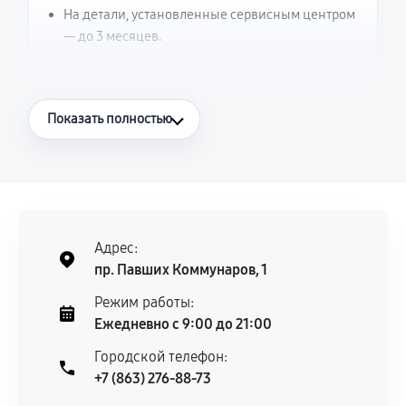
На детали, установленные сервисным центром
— до 3 месяцев.
Что считается гарантийным случаем
Показать полностью
Повторное возникновение неисправности,
напрямую связанной с выполненным
ремонтом.
Поломка установленной детали при
нормальной эксплуатации в течение
Адрес:
гарантийного срока.
пр. Павших Коммунаров, 1
Несоответствие комплектующей заявленным
Режим работы:
техническим характеристикам.
Ежедневно с 9:00 до 21:00
Городской телефон:
+7 (863) 276-88-73
Документы для подтверждения