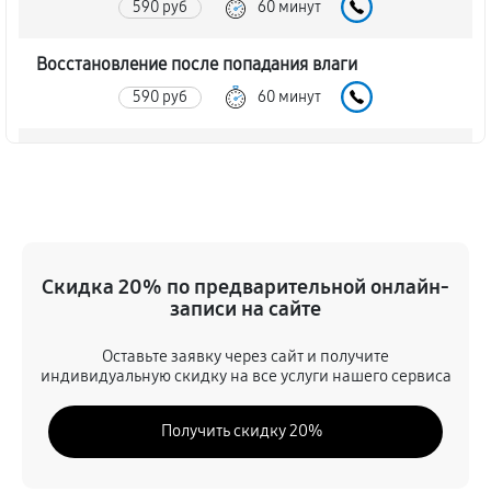
590 руб
60 минут
Восстановление после попадания влаги
590 руб
60 минут
Ремонт платы управления (восстановление)
680 руб
60 минут
Прошивка (Обновление ПО)
410 руб
60 минут
Скидка 20% по предварительной онлайн-
записи на сайте
Замена дисплея (экрана)
Оставьте заявку через сайт и получите
680 руб
60 минут
индивидуальную скидку на все услуги нашего сервиса
Замена корпуса прицела ночного видения Arkon
Получить скидку 20%
Digital D940L
1130 руб
60 минут