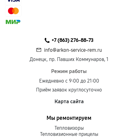
Гарантия на выполненные работы может
сохраняться полностью или частично, если
соблюдены следующие условия:
Предоставленные детали подходят по
техническим параметрам и не имеют внешних
+7 (863) 276-88-73
дефектов.
info@arkon-service-rem.ru
Установка была выполнена нашим сервисным
Донецк, пр. Павших Коммунаров, 1
центром.
При этом гарантия на сами комплектующие
Режим работы
остается на стороне производителя или
Ежедневно с 9:00 до 21:00
продавца. За качество сторонних деталей
Приём заявок круглосуточно
сервисный центр ответственности не несет.
Карта сайта
Мы ремонтируем
Тепловизоры
Тепловизионные прицелы