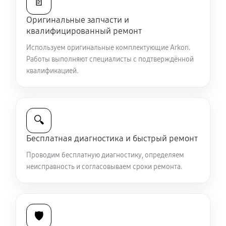
📄
Восстановление питания
Оригинальные запчасти и
590 руб
60 минут
квалифицированный ремонт
Замена CORE прицела ночного видения Arkon
Используем оригинальные комплектующие Arkon.
Работы выполняют специалисты с подтверждённой
Digital D940L
квалификацией.
810 руб
60 минут
Ремонт контроллеров прицела ночного видения
Arkon Digital D940L
🔍
530 руб
60 минут
Бесплатная диагностика и быстрый ремонт
Ремонт электронно-лучевой трубки
Проводим бесплатную диагностику, определяем
неисправность и согласовываем сроки ремонта.
900 руб
60 минут
Замена объективов с улучшением характеристик
990 руб
60 минут
🛡️