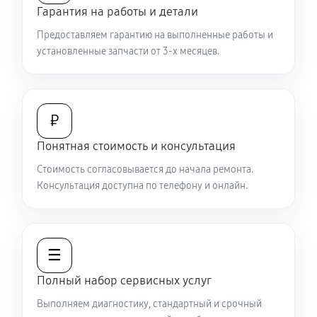
Гарантия на работы и детали
Замена шим контроллера
Предоставляем гарантию на выполненные работы и
590 руб
60 минут
установленные запчасти от 3-х месяцев.
Замена микросхемы усилителя
500 руб
60 минут
₽
Ремонт капиллярной трубки
Понятная стоимость и консультация
410 руб
60 минут
Стоимость согласовывается до начала ремонта.
Консультация доступна по телефону и онлайн.
☰
Полный набор сервисных услуг
Выполняем диагностику, стандартный и срочный