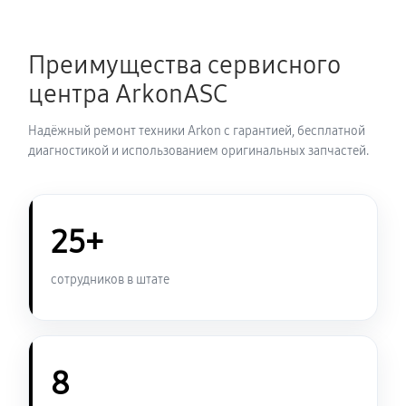
Замена аккумулятора прицела ночного видения
Преимущества сервисного
Arkon Digital D940L
центра ArkonASC
530 руб
60 минут
Надёжный ремонт техники Arkon с гарантией, бесплатной
Замена процессора прицела ночного видения Arkon
диагностикой и использованием оригинальных запчастей.
Digital D940L
590 руб
60 минут
25+
Замена USB порта прицела ночного видения Arkon
Digital D940L
сотрудников в штате
530 руб
60 минут
Замена ключей управления
530 руб
60 минут
8