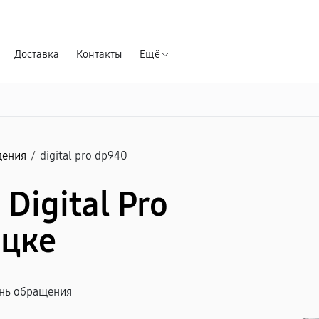
Гарантия д
Доставка
Контакты
Ещё
дения
/
digital pro dp940
Digital Pro
ецке
ень обращения