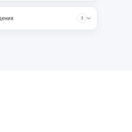
дения
3