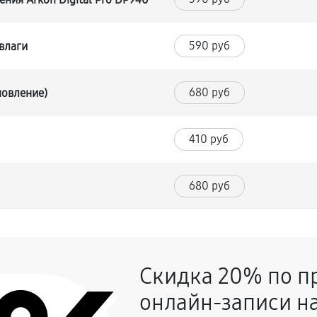
590 руб
влаги
680 руб
новление)
410 руб
680 руб
1130 руб
идения Arkon Digital Pro DP940
Скидка 20% по п
ого видения Arkon Digital Pro
530 руб
онлайн-записи на