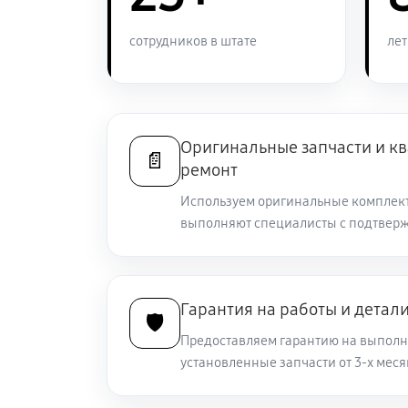
Ремонт оптики прицела ночного ви
сотрудников в штате
лет
Восстановление питания
Оригинальные запчасти и 
Замена CORE прицела ночного виде
📄
ремонт
Используем оригинальные комплек
Ремонт контроллеров прицела ночн
выполняют специалисты с подтвер
DP940
Ремонт электронно-лучевой труб
Гарантия на работы и детал
🛡️
Замена объективов с улучшением 
Предоставляем гарантию на выполн
установленные запчасти от 3-х меся
Замена шим контроллера