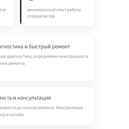
ств
минимальный опыт работы
60 минут
Заказать
специалистов
60 минут
Заказать
агностика и быстрый ремонт
60 минут
Заказать
ую диагностику, определяем неисправность
роки ремонта.
60 минут
Заказать
60 минут
Заказать
ость и консультация
60 минут
Заказать
ывается до начала ремонта. Консультация
ну и онлайн.
60 минут
Заказать