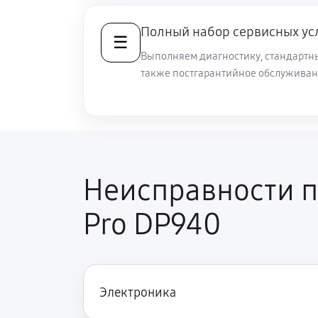
Полный набор сервисных ус
☰
Замена микросхемы усилителя
Выполняем диагностику, стандартны
также постгарантийное обслуживан
Ремонт капиллярной трубки
Неисправности п
Pro DP940
Электроника