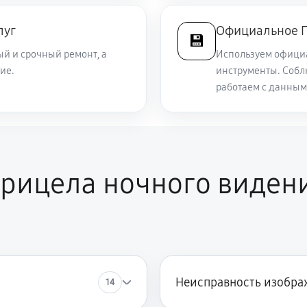
луг
Официальное П
💾
500 руб
й и срочный ремонт, а
Используем офици
ие.
инструменты. Собл
410 руб
работаем с данным
рицела ночного видения
Неисправность изобра
14