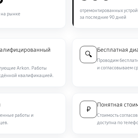
отремонтированных устрой
1800 руб
дения Arkon Digital Pro DP940
 на рынке
за последние 90 дней
590 руб
квалифицированный
Бесплатная ди
810 руб
ния Arkon Digital Pro DP940
🔍
Проводим бесплатн
и согласовываем с
тующие Arkon. Работы
ого видения Arkon Digital Pro
530 руб
ждённой квалификацией.
900 руб
ки
и
Понятная стоим
₽
990 руб
характеристик
енные работы и
Стоимость согласов
цев.
доступна по телефо
590 руб