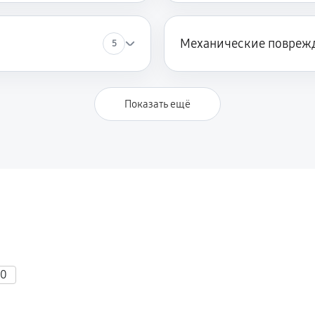
Механические повреж
5
Показать ещё
40