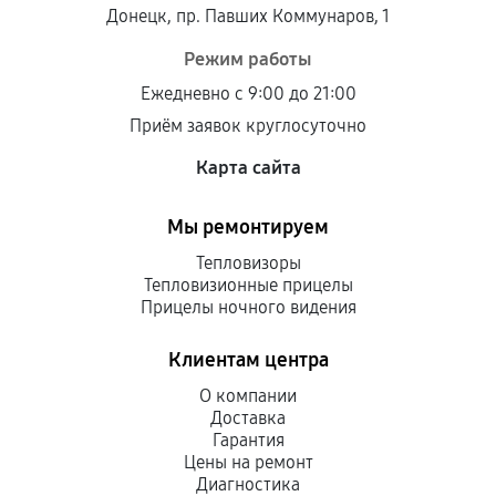
Донецк, пр. Павших Коммунаров, 1
центром.
При этом гарантия на сами комплектующие
Режим работы
остается на стороне производителя или
Ежедневно с 9:00 до 21:00
продавца. За качество сторонних деталей
Приём заявок круглосуточно
сервисный центр ответственности не несет.
Карта сайта
Мы ремонтируем
Тепловизоры
Тепловизионные прицелы
Прицелы ночного видения
Клиентам центра
О компании
Доставка
Гарантия
Цены на ремонт
Диагностика