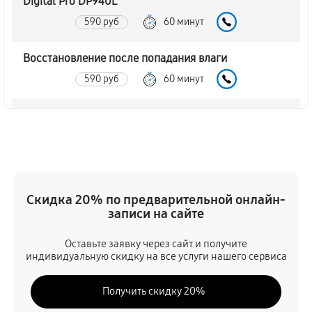
Digital Pro DP940L
590 руб
60 минут
Восстановление после попадания влаги
590 руб
60 минут
Ремонт платы управления (восстановление)
680 руб
60 минут
Прошивка (Обновление ПО)
410 руб
60 минут
Скидка 20% по предварительной онлайн-
записи на сайте
Замена дисплея (экрана)
Оставьте заявку через сайт и получите
680 руб
60 минут
индивидуальную скидку на все услуги нашего сервиса
Замена корпуса прицела ночного видения Arkon
Получить скидку 20%
Digital Pro DP940L