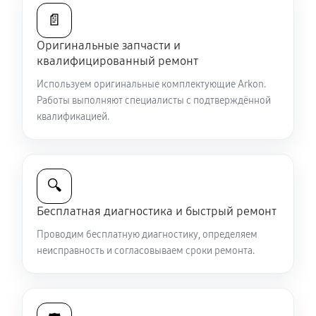
📄
Восстановление питания
Оригинальные запчасти и
590 руб
60 минут
квалифицированный ремонт
Замена CORE прицела ночного видения Arkon
Используем оригинальные комплектующие Arkon.
Работы выполняют специалисты с подтверждённой
Digital Pro DP940L
квалификацией.
810 руб
60 минут
Ремонт контроллеров прицела ночного видения
Arkon Digital Pro DP940L
🔍
530 руб
60 минут
Бесплатная диагностика и быстрый ремонт
Ремонт электронно-лучевой трубки
Проводим бесплатную диагностику, определяем
неисправность и согласовываем сроки ремонта.
900 руб
60 минут
Замена объективов с улучшением характеристик
990 руб
60 минут