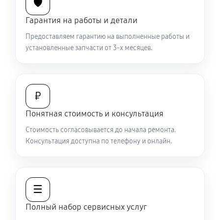
🛡️
Гарантия на работы и детали
Замена шим контроллера
Предоставляем гарантию на выполненные работы и
590 руб
60 минут
установленные запчасти от 3-х месяцев.
Замена микросхемы усилителя
500 руб
60 минут
₽
Ремонт капиллярной трубки
Понятная стоимость и консультация
410 руб
60 минут
Стоимость согласовывается до начала ремонта.
Консультация доступна по телефону и онлайн.
☰
Полный набор сервисных услуг