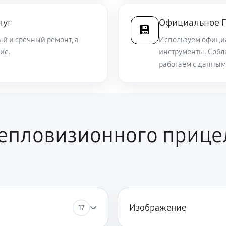
2970 руб
луг
Официальное П
💾
й и срочный ремонт, а
Используем офици
ие.
инструменты. Собл
6480 руб
работаем с данным
4950 руб
прибор
5580 руб
меню (панель управления)
пловизионного прицела
5580 руб
осы в видоискателе и на видео
ль исправен), но нет картинки на
5040 руб
Изображение
17
5310 руб
ие в видоискателе и на видео