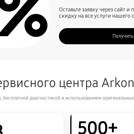
0%
630 руб
Оставьте заявку через сайт и
скидку на все услуги нашего 
450 руб
Получить
570 руб
1080 руб
влаги
рвисного центра Arko
1170 руб
новление)
, бесплатной диагностикой и использованием оригинальных
4410 руб
рицела Arkon Alfa II HT50M
500+
1080 руб
рицела Arkon Alfa II HT50M
8