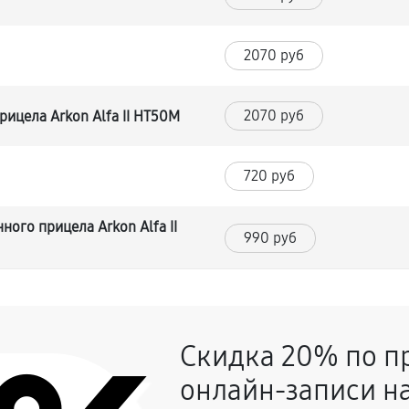
2070 руб
2070 руб
ицела Arkon Alfa II HT50M
720 руб
ого прицела Arkon Alfa II
990 руб
1170 руб
ки
Скидка 20% по п
720 руб
онлайн-записи на