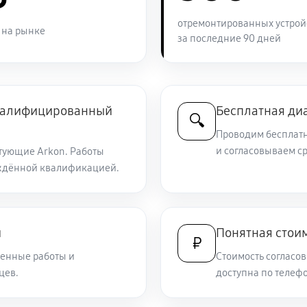
2340 руб
искателе или на видео
отремонтированных устрой
 на рынке
за последние 90 дней
1440 руб
1440 руб
квалифицированный
Бесплатная ди
🔍
Проводим бесплатн
и согласовываем с
тующие Arkon. Работы
990 руб
ого прицела Arkon Alfa II HT50M
ждённой квалификацией.
3150 руб
и
Понятная стоим
₽
650 руб
енные работы и
Стоимость согласов
цев.
доступна по телефо
2430 руб
яр)