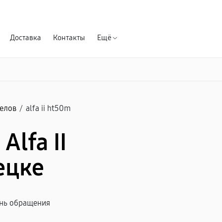
Гарантия д
Доставка
Контакты
Ещё
елов
/
alfa ii ht50m
Alfa II
ецке
ень обращения