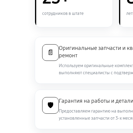
Перевёрнутое изображение в видо
сотрудников в штате
лет
Восстановление цепи питания
Ремонт и замена аккумулятора
Оригинальные запчасти и 
📄
ремонт
Используем оригинальные комплек
Ремонт Wi-Fi модуля тепловизионн
выполняют специалисты с подтвер
Замена процессора CPU
Гарантия на работы и детал
🛡️
Ремонт разъема питания
Предоставляем гарантию на выполн
установленные запчасти от 3-х меся
Разбита линза видоискателя (окул