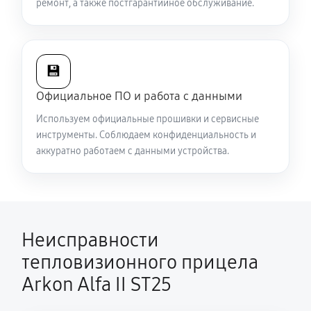
ремонт, а также постгарантийное обслуживание.
Есть все данные меню (видоискатель исправен), но
нет картинки на видео
5040 руб
60 минут
💾
Официальное ПО и работа с данными
Полностью отсутствует изображение в
Используем официальные прошивки и сервисные
видоискателе и на видео
инструменты. Соблюдаем конфиденциальность и
5310 руб
60 минут
аккуратно работаем с данными устройства.
Видна только половина изображения в
видоискателе и на видео
4500 руб
60 минут
Неисправности
Перепрошивка и обновление устройства
тепловизионного прицела
590 руб
60 минут
Arkon Alfa II ST25