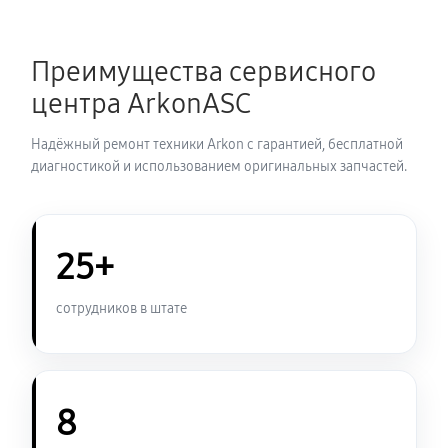
Замена шим контроллера
Преимущества сервисного
720 руб
60 минут
центра ArkonASC
Замена микросхемы усилителя
Надёжный ремонт техники Arkon с гарантией, бесплатной
630 руб
60 минут
диагностикой и использованием оригинальных запчастей.
Замена микросхемы логики
450 руб
60 минут
25+
Замена ключей управления
сотрудников в штате
570 руб
60 минут
Восстановление после попадания влаги
1080 руб
60 минут
8