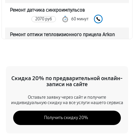
Ремонт датчика синхроимпульсов
2070 руб
60 минут
Ремонт оптики тепловизионного прицела Arkon
Alfa II ST25
2070 руб
60 минут
Восстановление питания
720 руб
60 минут
Скидка 20% по предварительной онлайн-
записи на сайте
Ремонт контроллеров тепловизионного прицела
Оставьте заявку через сайт и получите
Arkon Alfa II ST25
индивидуальную скидку на все услуги нашего сервиса
990 руб
60 минут
Получить скидку 20%
Ремонт электронно-лучевой трубки
1170 руб
60 минут