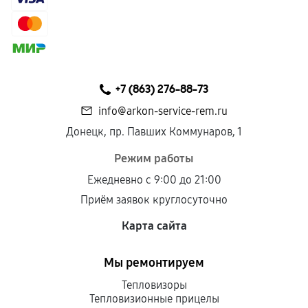
Гарантия на выполненные работы может
сохраняться полностью или частично, если
соблюдены следующие условия:
Предоставленные детали подходят по
техническим параметрам и не имеют внешних
+7 (863) 276-88-73
дефектов.
info@arkon-service-rem.ru
Установка была выполнена нашим сервисным
Донецк, пр. Павших Коммунаров, 1
центром.
При этом гарантия на сами комплектующие
Режим работы
остается на стороне производителя или
Ежедневно с 9:00 до 21:00
продавца. За качество сторонних деталей
Приём заявок круглосуточно
сервисный центр ответственности не несет.
Карта сайта
Мы ремонтируем
Тепловизоры
Тепловизионные прицелы