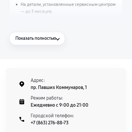
На детали, установленные сервисным центром
— до 3 месяцев.
Что считается гарантийным случаем
Показать полностью
Повторное возникновение неисправности,
напрямую связанной с выполненным
ремонтом.
Поломка установленной детали при
нормальной эксплуатации в течение
Адрес:
гарантийного срока.
пр. Павших Коммунаров, 1
Несоответствие комплектующей заявленным
Режим работы:
техническим характеристикам.
Ежедневно с 9:00 до 21:00
Городской телефон:
+7 (863) 276-88-73
Документы для подтверждения