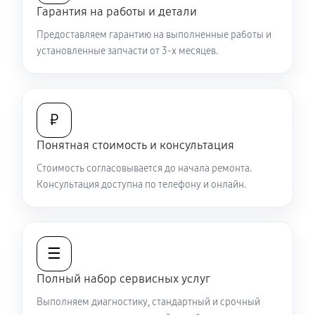
Гарантия на работы и детали
Не работает батарейный отсек
Предоставляем гарантию на выполненные работы и
2970 руб
60 минут
установленные запчасти от 3-х месяцев.
Запускается и гаснет
6480 руб
60 минут
₽
Не запускается тепловизионный прибор
Понятная стоимость и консультация
4950 руб
60 минут
Стоимость согласовывается до начала ремонта.
Консультация доступна по телефону и онлайн.
Не работает энкодер управления меню (панель
управления)
5580 руб
60 минут
☰
Вертикальные-горизонтальные полосы в
Полный набор сервисных услуг
видоискателе и на видео
Выполняем диагностику, стандартный и срочный
5580 руб
60 минут