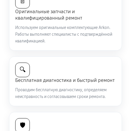
📄
Оригинальные запчасти и
Ремонт и замена аккумулятора
квалифицированный ремонт
1440 руб
60 минут
Используем оригинальные комплектующие Arkon.
Работы выполняют специалисты с подтверждённой
Ремонт Wi-Fi модуля тепловизионного прицела
квалификацией.
Arkon Alfa II ST25
990 руб
60 минут
Замена процессора CPU
🔍
3150 руб
60 минут
Бесплатная диагностика и быстрый ремонт
Проводим бесплатную диагностику, определяем
Ремонт разъема питания
неисправность и согласовываем сроки ремонта.
650 руб
60 минут
Разбита линза видоискателя (окуляр)
🛡️
2430 руб
60 минут