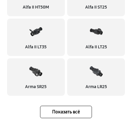
Alfa II HT50M
Alfa II ST25
Alfa II LT35
Alfa II LT25
Arma SR25
Arma LR25
Показать всё