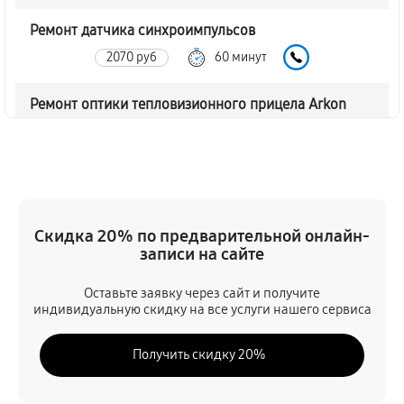
Ремонт датчика синхроимпульсов
2070 руб
60 минут
Ремонт оптики тепловизионного прицела Arkon
Arma HR35
2070 руб
60 минут
Восстановление питания
720 руб
60 минут
Скидка 20% по предварительной онлайн-
записи на сайте
Ремонт контроллеров тепловизионного прицела
Оставьте заявку через сайт и получите
Arkon Arma HR35
индивидуальную скидку на все услуги нашего сервиса
990 руб
60 минут
Получить скидку 20%
Ремонт электронно-лучевой трубки
1170 руб
60 минут