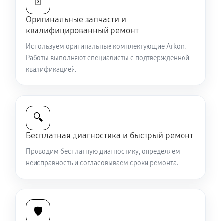
📄
Оригинальные запчасти и
Ремонт и замена аккумулятора
квалифицированный ремонт
1440 руб
60 минут
Используем оригинальные комплектующие Arkon.
Работы выполняют специалисты с подтверждённой
Ремонт Wi-Fi модуля тепловизионного прицела
квалификацией.
Arkon Arma HR35
990 руб
60 минут
Замена процессора CPU
🔍
3150 руб
60 минут
Бесплатная диагностика и быстрый ремонт
Проводим бесплатную диагностику, определяем
Ремонт разъема питания
неисправность и согласовываем сроки ремонта.
650 руб
60 минут
Разбита линза видоискателя (окуляр)
🛡️
2430 руб
60 минут