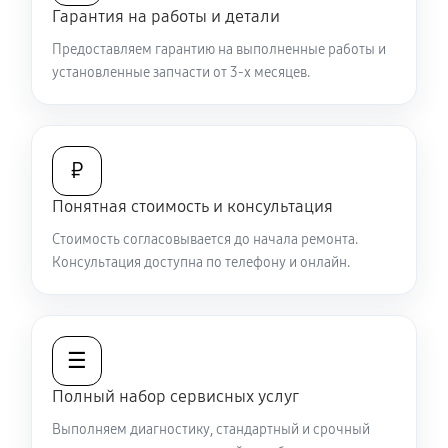
Гарантия на работы и детали
Не работает батарейный отсек
Предоставляем гарантию на выполненные работы и
2970 руб
60 минут
установленные запчасти от 3-х месяцев.
Запускается и гаснет
6480 руб
60 минут
₽
Не запускается тепловизионный прибор
Понятная стоимость и консультация
4950 руб
60 минут
Стоимость согласовывается до начала ремонта.
Консультация доступна по телефону и онлайн.
Не работает энкодер управления меню (панель
управления)
5580 руб
60 минут
☰
Вертикальные-горизонтальные полосы в
Полный набор сервисных услуг
видоискателе и на видео
Выполняем диагностику, стандартный и срочный
5580 руб
60 минут