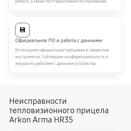
ремонт, а также постгарантийное обслуживание.
Есть все данные меню (видоискатель исправен), но
нет картинки на видео
5040 руб
60 минут
💾
Официальное ПО и работа с данными
Полностью отсутствует изображение в
Используем официальные прошивки и сервисные
видоискателе и на видео
инструменты. Соблюдаем конфиденциальность и
5310 руб
60 минут
аккуратно работаем с данными устройства.
Видна только половина изображения в
видоискателе и на видео
4500 руб
60 минут
Неисправности
Перепрошивка и обновление устройства
тепловизионного прицела
590 руб
60 минут
Arkon Arma HR35