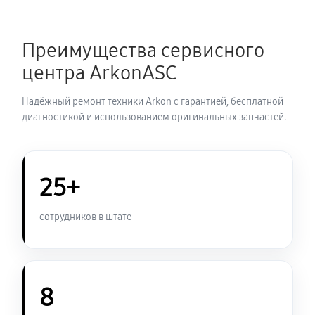
Замена шим контроллера
Преимущества сервисного
720 руб
60 минут
центра ArkonASC
Замена микросхемы усилителя
Надёжный ремонт техники Arkon с гарантией, бесплатной
630 руб
60 минут
диагностикой и использованием оригинальных запчастей.
Замена микросхемы логики
450 руб
60 минут
25+
Замена ключей управления
сотрудников в штате
570 руб
60 минут
Восстановление после попадания влаги
1080 руб
60 минут
8