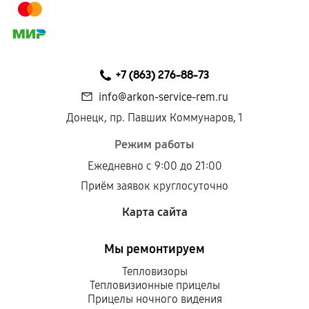
сохраняться полностью или частично, если
соблюдены следующие условия:
Предоставленные детали подходят по
техническим параметрам и не имеют внешних
+7 (863) 276-88-73
дефектов.
info@arkon-service-rem.ru
Установка была выполнена нашим сервисным
Донецк, пр. Павших Коммунаров, 1
центром.
При этом гарантия на сами комплектующие
Режим работы
остается на стороне производителя или
Ежедневно с 9:00 до 21:00
продавца. За качество сторонних деталей
Приём заявок круглосуточно
сервисный центр ответственности не несет.
Карта сайта
Мы ремонтируем
Тепловизоры
Тепловизионные прицелы
Прицелы ночного видения