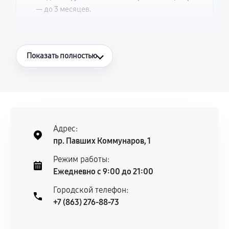
— до 3 месяцев.
Что считается гарантийным случаем
Показать полностью
Повторное возникновение неисправности,
напрямую связанной с выполненным
ремонтом.
Поломка установленной детали при
нормальной эксплуатации в течение
Адрес:
гарантийного срока.
пр. Павших Коммунаров, 1
Несоответствие комплектующей заявленным
Режим работы:
техническим характеристикам.
Ежедневно с 9:00 до 21:00
Городской телефон:
+7 (863) 276-88-73
Документы для подтверждения
гарантии