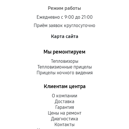
При этом гарантия на сами комплектующие
Режим работы
остается на стороне производителя или
Ежедневно с 9:00 до 21:00
продавца. За качество сторонних деталей
Приём заявок круглосуточно
сервисный центр ответственности не несет.
Карта сайта
Мы ремонтируем
Тепловизоры
Тепловизионные прицелы
Прицелы ночного видения
Клиентам центра
О компании
Доставка
Гарантия
Цены на ремонт
Диагностика
Контакты