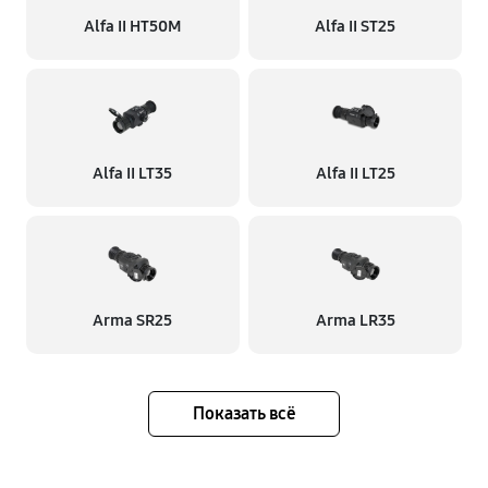
Alfa II HT50M
Alfa II ST25
Alfa II LT35
Alfa II LT25
Arma SR25
Arma LR35
Показать всё