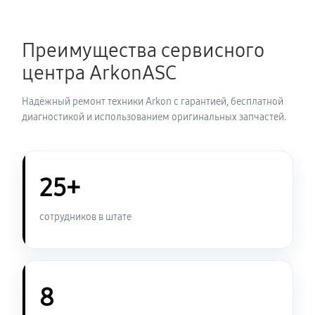
Замена шим контроллера
Преимущества сервисного
720 руб
60 минут
центра ArkonASC
Замена микросхемы усилителя
Надёжный ремонт техники Arkon с гарантией, бесплатной
630 руб
60 минут
диагностикой и использованием оригинальных запчастей.
Замена микросхемы логики
450 руб
60 минут
25+
Замена ключей управления
сотрудников в штате
570 руб
60 минут
Восстановление после попадания влаги
1080 руб
60 минут
8