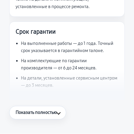
установленные в процессе ремонта.
Срок гарантии
На выполненные работы — до 1 года. Точный
срок указывается в гарантийном талоне.
На комплектующие по гарантии
производителя — от 6 до 24 месяцев.
На детали, установленные сервисным центром
— до 3 месяцев.
Что считается гарантийным случаем
Показать полностью
Повторное возникновение неисправности,
напрямую связанной с выполненным