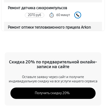
Ремонт датчика синхроимпульсов
2070 руб
60 минут
Ремонт оптики тепловизионного прицела Arkon
Arma LR25
2070 руб
60 минут
Восстановление питания
720 руб
60 минут
Скидка 20% по предварительной онлайн-
записи на сайте
Ремонт контроллеров тепловизионного прицела
Оставьте заявку через сайт и получите
Arkon Arma LR25
индивидуальную скидку на все услуги нашего сервиса
990 руб
60 минут
Получить скидку 20%
Ремонт электронно-лучевой трубки
1170 руб
60 минут