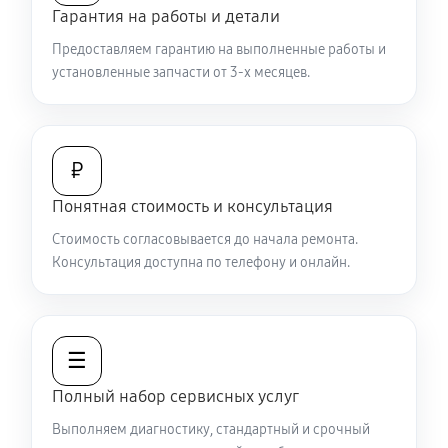
Гарантия на работы и детали
Не работает батарейный отсек
Предоставляем гарантию на выполненные работы и
2970 руб
60 минут
установленные запчасти от 3-х месяцев.
Запускается и гаснет
6480 руб
60 минут
₽
Не запускается тепловизионный прибор
Понятная стоимость и консультация
4950 руб
60 минут
Стоимость согласовывается до начала ремонта.
Консультация доступна по телефону и онлайн.
Не работает энкодер управления меню (панель
управления)
5580 руб
60 минут
☰
Вертикальные-горизонтальные полосы в
Полный набор сервисных услуг
видоискателе и на видео
Выполняем диагностику, стандартный и срочный
5580 руб
60 минут