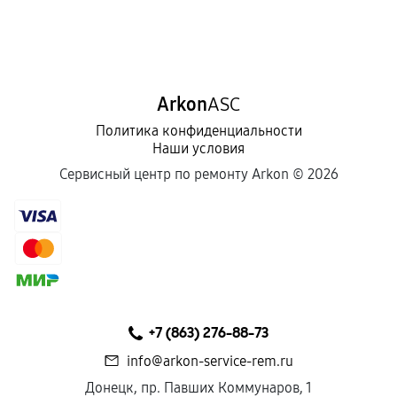
Обращение после окончания гарантийного
срока.
Программные сбои, если это не указано в
Arkon
ASC
отдельных условиях.
Политика конфиденциальности
Наши условия
Если комплектующие куплены
Сервисный центр по ремонту Arkon ©
2026
самостоятельно
Гарантия на выполненные работы может
сохраняться полностью или частично, если
соблюдены следующие условия:
Предоставленные детали подходят по
техническим параметрам и не имеют внешних
+7 (863) 276-88-73
дефектов.
info@arkon-service-rem.ru
Установка была выполнена нашим сервисным
Донецк, пр. Павших Коммунаров, 1
центром.