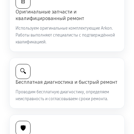
📄
Оригинальные запчасти и
Ремонт и замена аккумулятора
квалифицированный ремонт
1440 руб
60 минут
Используем оригинальные комплектующие Arkon.
Работы выполняют специалисты с подтверждённой
Ремонт Wi-Fi модуля тепловизионного прицела
квалификацией.
Arkon Arma LR25
990 руб
60 минут
Замена процессора CPU
🔍
3150 руб
60 минут
Бесплатная диагностика и быстрый ремонт
Проводим бесплатную диагностику, определяем
Ремонт разъема питания
неисправность и согласовываем сроки ремонта.
650 руб
60 минут
Разбита линза видоискателя (окуляр)
🛡️
2430 руб
60 минут