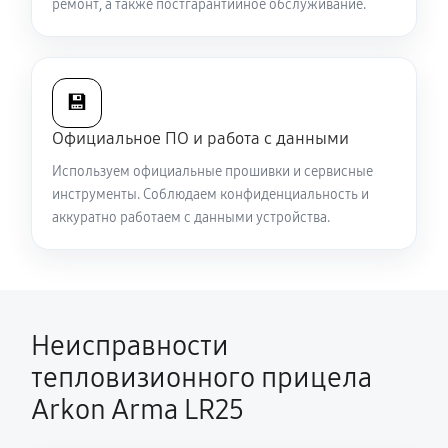
ремонт, а также постгарантийное обслуживание.
Есть все данные меню (видоискатель исправен), но
нет картинки на видео
5040 руб
60 минут
💾
Официальное ПО и работа с данными
Полностью отсутствует изображение в
Используем официальные прошивки и сервисные
видоискателе и на видео
инструменты. Соблюдаем конфиденциальность и
5310 руб
60 минут
аккуратно работаем с данными устройства.
Видна только половина изображения в
видоискателе и на видео
4500 руб
60 минут
Неисправности
Перепрошивка и обновление устройства
тепловизионного прицела
590 руб
60 минут
Arkon Arma LR25