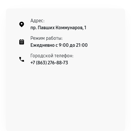
ремонтом.
Поломка установленной детали при
нормальной эксплуатации в течение
Адрес:
гарантийного срока.
пр. Павших Коммунаров, 1
Несоответствие комплектующей заявленным
Режим работы:
техническим характеристикам.
Ежедневно с 9:00 до 21:00
Городской телефон:
+7 (863) 276-88-73
Документы для подтверждения
гарантии
Гарантийный талон.
Акт выполненных работ с датой, перечнем
услуг и сроком гарантии.
Документы на установленные комплектующие
и кассовый чек.