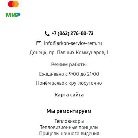
сохраняться полностью или частично, если
соблюдены следующие условия:
Предоставленные детали подходят по
техническим параметрам и не имеют внешних
+7 (863) 276-88-73
дефектов.
info@arkon-service-rem.ru
Установка была выполнена нашим сервисным
Донецк, пр. Павших Коммунаров, 1
центром.
При этом гарантия на сами комплектующие
Режим работы
остается на стороне производителя или
Ежедневно с 9:00 до 21:00
продавца. За качество сторонних деталей
Приём заявок круглосуточно
сервисный центр ответственности не несет.
Карта сайта
Мы ремонтируем
Тепловизоры
Тепловизионные прицелы
Прицелы ночного видения