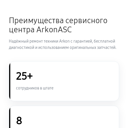
Замена шим контроллера
Преимущества сервисного
720 руб
60 минут
центра ArkonASC
Замена микросхемы усилителя
Надёжный ремонт техники Arkon с гарантией, бесплатной
630 руб
60 минут
диагностикой и использованием оригинальных запчастей.
Замена микросхемы логики
450 руб
60 минут
25+
Замена ключей управления
сотрудников в штате
570 руб
60 минут
Восстановление после попадания влаги
1080 руб
60 минут
8