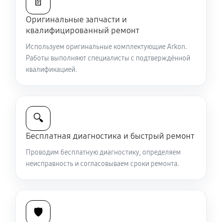
📄
Оригинальные запчасти и
Ремонт и замена аккумулятора
квалифицированный ремонт
1440 руб
60 минут
Используем оригинальные комплектующие Arkon.
Работы выполняют специалисты с подтверждённой
Ремонт Wi-Fi модуля тепловизионного прицела
квалификацией.
Arkon Arma SR25
990 руб
60 минут
Замена процессора CPU
🔍
3150 руб
60 минут
Бесплатная диагностика и быстрый ремонт
Проводим бесплатную диагностику, определяем
Ремонт разъема питания
неисправность и согласовываем сроки ремонта.
650 руб
60 минут
Разбита линза видоискателя (окуляр)
🛡️
2430 руб
60 минут