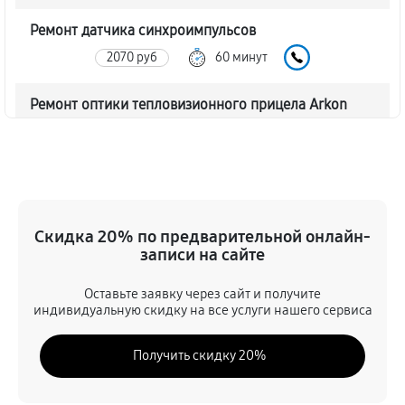
Ремонт датчика синхроимпульсов
2070 руб
60 минут
Ремонт оптики тепловизионного прицела Arkon
Arma SR25
2070 руб
60 минут
Восстановление питания
720 руб
60 минут
Скидка 20% по предварительной онлайн-
записи на сайте
Ремонт контроллеров тепловизионного прицела
Оставьте заявку через сайт и получите
Arkon Arma SR25
индивидуальную скидку на все услуги нашего сервиса
990 руб
60 минут
Получить скидку 20%
Ремонт электронно-лучевой трубки
1170 руб
60 минут