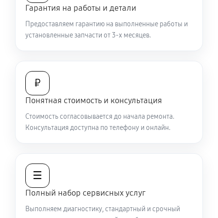
Гарантия на работы и детали
Не работает батарейный отсек
Предоставляем гарантию на выполненные работы и
2970 руб
60 минут
установленные запчасти от 3-х месяцев.
Запускается и гаснет
6480 руб
60 минут
₽
Не запускается тепловизионный прибор
Понятная стоимость и консультация
4950 руб
60 минут
Стоимость согласовывается до начала ремонта.
Консультация доступна по телефону и онлайн.
Не работает энкодер управления меню (панель
управления)
5580 руб
60 минут
☰
Вертикальные-горизонтальные полосы в
Полный набор сервисных услуг
видоискателе и на видео
Выполняем диагностику, стандартный и срочный
5580 руб
60 минут