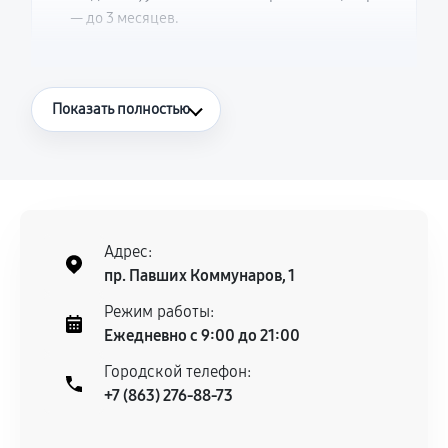
— до 3 месяцев.
Что считается гарантийным случаем
Показать полностью
Повторное возникновение неисправности,
напрямую связанной с выполненным
ремонтом.
Поломка установленной детали при
нормальной эксплуатации в течение
Адрес:
гарантийного срока.
пр. Павших Коммунаров, 1
Несоответствие комплектующей заявленным
Режим работы:
техническим характеристикам.
Ежедневно с 9:00 до 21:00
Городской телефон:
+7 (863) 276-88-73
Документы для подтверждения
гарантии