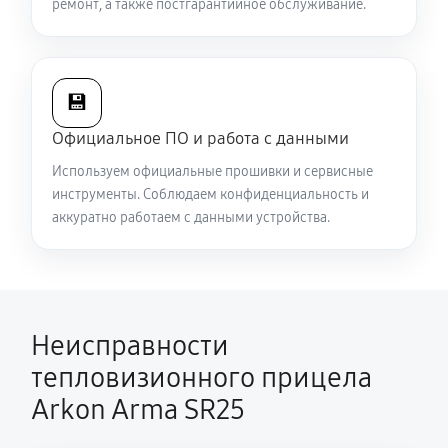
ремонт, а также постгарантийное обслуживание.
Есть все данные меню (видоискатель исправен), но
нет картинки на видео
5040 руб
60 минут
💾
Официальное ПО и работа с данными
Полностью отсутствует изображение в
Используем официальные прошивки и сервисные
видоискателе и на видео
инструменты. Соблюдаем конфиденциальность и
5310 руб
60 минут
аккуратно работаем с данными устройства.
Видна только половина изображения в
видоискателе и на видео
4500 руб
60 минут
Неисправности
Перепрошивка и обновление устройства
тепловизионного прицела
590 руб
60 минут
Arkon Arma SR25