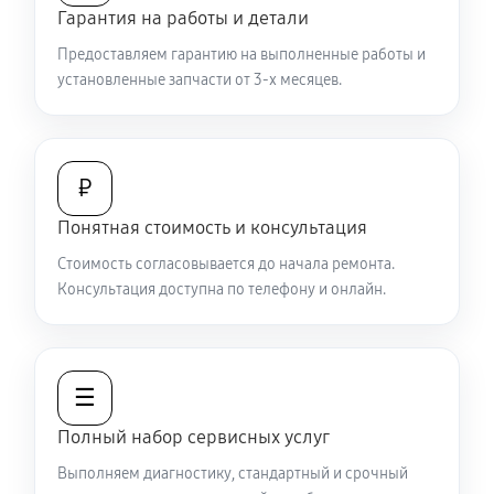
Гарантия на работы и детали
Не работает батарейный отсек
Предоставляем гарантию на выполненные работы и
2970 руб
60 минут
установленные запчасти от 3-х месяцев.
Запускается и гаснет
6480 руб
60 минут
₽
Не запускается тепловизионный прибор
Понятная стоимость и консультация
4950 руб
60 минут
Стоимость согласовывается до начала ремонта.
Консультация доступна по телефону и онлайн.
Не работает энкодер управления меню (панель
управления)
5580 руб
60 минут
☰
Вертикальные-горизонтальные полосы в
Полный набор сервисных услуг
видоискателе и на видео
Выполняем диагностику, стандартный и срочный
5580 руб
60 минут