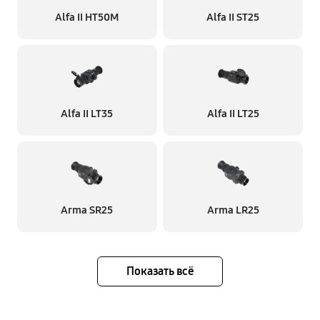
Alfa II HT50M
Alfa II ST25
Alfa II LT35
Alfa II LT25
Arma SR25
Arma LR25
Показать всё