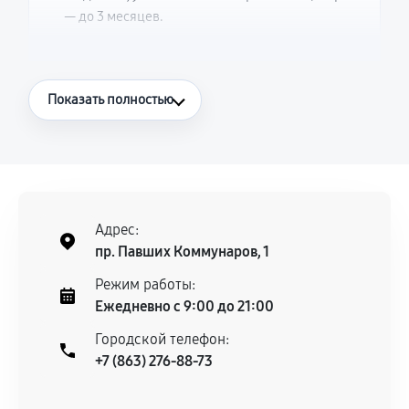
— до 3 месяцев.
Что считается гарантийным случаем
Показать полностью
Повторное возникновение неисправности,
напрямую связанной с выполненным
ремонтом.
Поломка установленной детали при
нормальной эксплуатации в течение
Адрес:
гарантийного срока.
пр. Павших Коммунаров, 1
Несоответствие комплектующей заявленным
Режим работы:
техническим характеристикам.
Ежедневно с 9:00 до 21:00
Городской телефон:
+7 (863) 276-88-73
Документы для подтверждения
гарантии