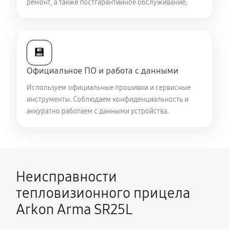
ремонт, а также постгарантийное обслуживание.
Есть все данные меню (видоискатель исправен), но
нет картинки на видео
5040 руб
60 минут
💾
Официальное ПО и работа с данными
Полностью отсутствует изображение в
Используем официальные прошивки и сервисные
видоискателе и на видео
инструменты. Соблюдаем конфиденциальность и
5310 руб
60 минут
аккуратно работаем с данными устройства.
Видна только половина изображения в
видоискателе и на видео
4500 руб
60 минут
Неисправности
Перепрошивка и обновление устройства
тепловизионного прицела
590 руб
60 минут
Arkon Arma SR25L