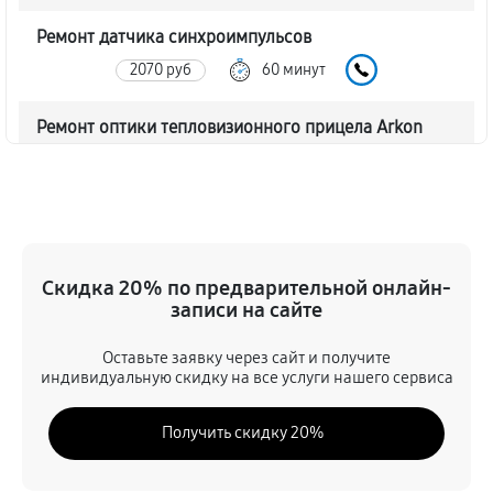
Ремонт датчика синхроимпульсов
2070 руб
60 минут
Ремонт оптики тепловизионного прицела Arkon
Arma SR25L
2070 руб
60 минут
Восстановление питания
720 руб
60 минут
Скидка 20% по предварительной онлайн-
записи на сайте
Ремонт контроллеров тепловизионного прицела
Оставьте заявку через сайт и получите
Arkon Arma SR25L
индивидуальную скидку на все услуги нашего сервиса
990 руб
60 минут
Получить скидку 20%
Ремонт электронно-лучевой трубки
1170 руб
60 минут