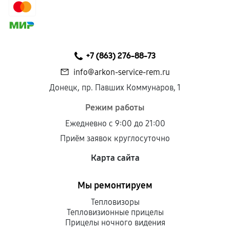
сохраняться полностью или частично, если
соблюдены следующие условия:
Предоставленные детали подходят по
техническим параметрам и не имеют внешних
+7 (863) 276-88-73
дефектов.
info@arkon-service-rem.ru
Установка была выполнена нашим сервисным
Донецк, пр. Павших Коммунаров, 1
центром.
При этом гарантия на сами комплектующие
Режим работы
остается на стороне производителя или
Ежедневно с 9:00 до 21:00
продавца. За качество сторонних деталей
Приём заявок круглосуточно
сервисный центр ответственности не несет.
Карта сайта
Мы ремонтируем
Тепловизоры
Тепловизионные прицелы
Прицелы ночного видения