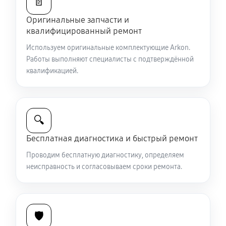
📄
Оригинальные запчасти и
Ремонт и замена аккумулятора
квалифицированный ремонт
1440 руб
60 минут
Используем оригинальные комплектующие Arkon.
Работы выполняют специалисты с подтверждённой
Ремонт Wi-Fi модуля тепловизионного прицела
квалификацией.
Arkon Arma SR25L
990 руб
60 минут
Замена процессора CPU
🔍
3150 руб
60 минут
Бесплатная диагностика и быстрый ремонт
Проводим бесплатную диагностику, определяем
Ремонт разъема питания
неисправность и согласовываем сроки ремонта.
650 руб
60 минут
Разбита линза видоискателя (окуляр)
🛡️
2430 руб
60 минут