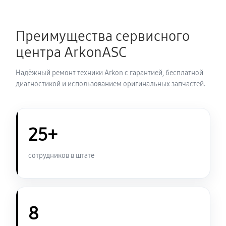
Замена шим контроллера
Преимущества сервисного
720 руб
60 минут
центра ArkonASC
Замена микросхемы усилителя
Надёжный ремонт техники Arkon с гарантией, бесплатной
630 руб
60 минут
диагностикой и использованием оригинальных запчастей.
Замена микросхемы логики
450 руб
60 минут
25+
Замена ключей управления
сотрудников в штате
570 руб
60 минут
Восстановление после попадания влаги
1080 руб
60 минут
8