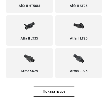
Alfa II HT50M
Alfa II ST25
Alfa II LT35
Alfa II LT25
Arma SR25
Arma LR25
Показать всё