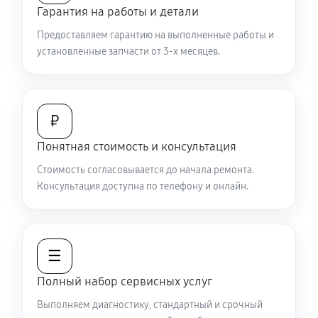
Гарантия на работы и детали
Не работает батарейный отсек
Предоставляем гарантию на выполненные работы и
2970 руб
60 минут
установленные запчасти от 3-х месяцев.
Запускается и гаснет
6480 руб
60 минут
₽
Не запускается тепловизионный прибор
Понятная стоимость и консультация
4950 руб
60 минут
Стоимость согласовывается до начала ремонта.
Консультация доступна по телефону и онлайн.
Не работает энкодер управления меню (панель
управления)
5580 руб
60 минут
☰
Вертикальные-горизонтальные полосы в
Полный набор сервисных услуг
видоискателе и на видео
Выполняем диагностику, стандартный и срочный
5580 руб
60 минут