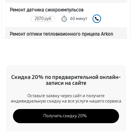
Ремонт датчика синхроимпульсов
2070 руб
60 минут
Ремонт оптики тепловизионного прицела Arkon
Arma v2 LR50L
2070 руб
60 минут
Восстановление питания
720 руб
60 минут
Скидка 20% по предварительной онлайн-
записи на сайте
Ремонт контроллеров тепловизионного прицела
Оставьте заявку через сайт и получите
Arkon Arma v2 LR50L
индивидуальную скидку на все услуги нашего сервиса
990 руб
60 минут
Получить скидку 20%
Ремонт электронно-лучевой трубки
1170 руб
60 минут