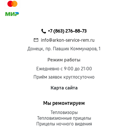
сохраняться полностью или частично, если
соблюдены следующие условия:
Предоставленные детали подходят по
техническим параметрам и не имеют внешних
+7 (863) 276-88-73
дефектов.
info@arkon-service-rem.ru
Установка была выполнена нашим сервисным
Донецк, пр. Павших Коммунаров, 1
центром.
При этом гарантия на сами комплектующие
Режим работы
остается на стороне производителя или
Ежедневно с 9:00 до 21:00
продавца. За качество сторонних деталей
Приём заявок круглосуточно
сервисный центр ответственности не несет.
Карта сайта
Мы ремонтируем
Тепловизоры
Тепловизионные прицелы
Прицелы ночного видения