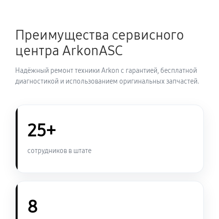
Замена шим контроллера
Преимущества сервисного
720 руб
60 минут
центра ArkonASC
Замена микросхемы усилителя
Надёжный ремонт техники Arkon с гарантией, бесплатной
630 руб
60 минут
диагностикой и использованием оригинальных запчастей.
Замена микросхемы логики
450 руб
60 минут
25+
Замена ключей управления
сотрудников в штате
570 руб
60 минут
Восстановление после попадания влаги
1080 руб
60 минут
8