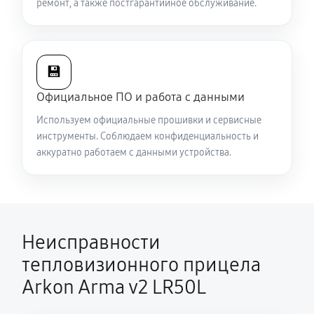
ремонт, а также постгарантийное обслуживание.
Есть все данные меню (видоискатель исправен), но
нет картинки на видео
5040 руб
60 минут
💾
Официальное ПО и работа с данными
Полностью отсутствует изображение в
Используем официальные прошивки и сервисные
видоискателе и на видео
инструменты. Соблюдаем конфиденциальность и
5310 руб
60 минут
аккуратно работаем с данными устройства.
Видна только половина изображения в
видоискателе и на видео
4500 руб
60 минут
Неисправности
Перепрошивка и обновление устройства
тепловизионного прицела
590 руб
60 минут
Arkon Arma v2 LR50L