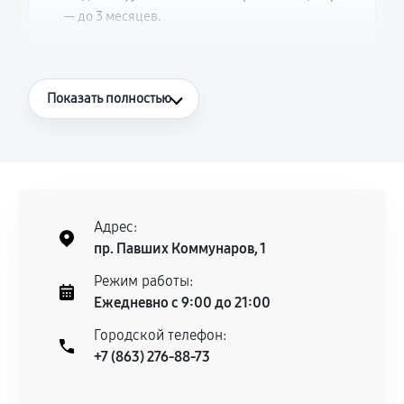
— до 3 месяцев.
Что считается гарантийным случаем
Показать полностью
Повторное возникновение неисправности,
напрямую связанной с выполненным
ремонтом.
Поломка установленной детали при
нормальной эксплуатации в течение
Адрес:
гарантийного срока.
пр. Павших Коммунаров, 1
Несоответствие комплектующей заявленным
Режим работы:
техническим характеристикам.
Ежедневно с 9:00 до 21:00
Городской телефон:
+7 (863) 276-88-73
Документы для подтверждения
гарантии