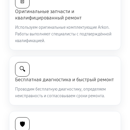
📄
Оригинальные запчасти и
Ремонт и замена аккумулятора
квалифицированный ремонт
1440 руб
60 минут
Используем оригинальные комплектующие Arkon.
Работы выполняют специалисты с подтверждённой
Ремонт Wi-Fi модуля тепловизионного прицела
квалификацией.
Arkon Arma v2 LR50L
990 руб
60 минут
Замена процессора CPU
🔍
3150 руб
60 минут
Бесплатная диагностика и быстрый ремонт
Проводим бесплатную диагностику, определяем
Ремонт разъема питания
неисправность и согласовываем сроки ремонта.
650 руб
60 минут
Разбита линза видоискателя (окуляр)
🛡️
2430 руб
60 минут