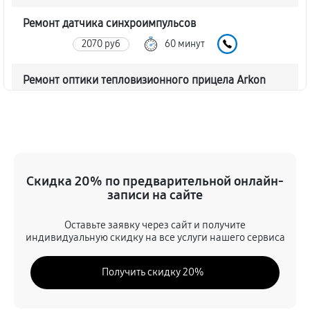
Ремонт датчика синхроимпульсов
2070 руб
60 минут
Ремонт оптики тепловизионного прицела Arkon
LT25
2070 руб
60 минут
Восстановление питания
720 руб
60 минут
Скидка 20% по предварительной онлайн-
записи на сайте
Ремонт контроллеров тепловизионного прицела
Оставьте заявку через сайт и получите
Arkon LT25
индивидуальную скидку на все услуги нашего сервиса
990 руб
60 минут
Получить скидку 20%
Ремонт электронно-лучевой трубки
1170 руб
60 минут