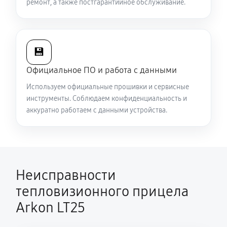
ремонт, а также постгарантийное обслуживание.
Есть все данные меню (видоискатель исправен), но
нет картинки на видео
5040 руб
60 минут
💾
Официальное ПО и работа с данными
Полностью отсутствует изображение в
Используем официальные прошивки и сервисные
видоискателе и на видео
инструменты. Соблюдаем конфиденциальность и
5310 руб
60 минут
аккуратно работаем с данными устройства.
Видна только половина изображения в
видоискателе и на видео
4500 руб
60 минут
Неисправности
Перепрошивка и обновление устройства
тепловизионного прицела
590 руб
60 минут
Arkon LT25