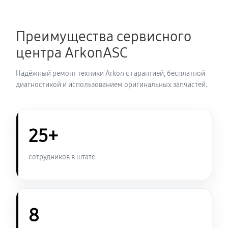
Замена шим контроллера
Преимущества сервисного
720 руб
60 минут
центра ArkonASC
Замена микросхемы усилителя
Надёжный ремонт техники Arkon с гарантией, бесплатной
630 руб
60 минут
диагностикой и использованием оригинальных запчастей.
Замена микросхемы логики
450 руб
60 минут
25+
Замена ключей управления
сотрудников в штате
570 руб
60 минут
Восстановление после попадания влаги
1080 руб
60 минут
8