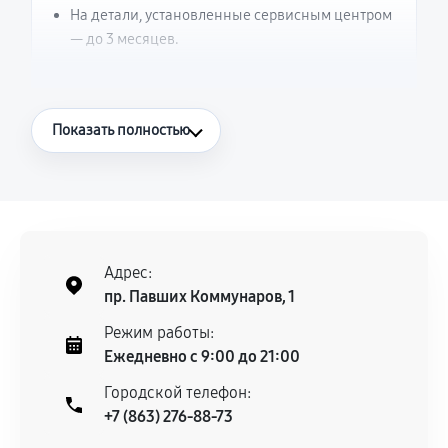
На детали, установленные сервисным центром
— до 3 месяцев.
Что считается гарантийным случаем
Показать полностью
Повторное возникновение неисправности,
напрямую связанной с выполненным
ремонтом.
Поломка установленной детали при
нормальной эксплуатации в течение
Адрес:
гарантийного срока.
пр. Павших Коммунаров, 1
Несоответствие комплектующей заявленным
Режим работы:
техническим характеристикам.
Ежедневно с 9:00 до 21:00
Городской телефон:
+7 (863) 276-88-73
Документы для подтверждения