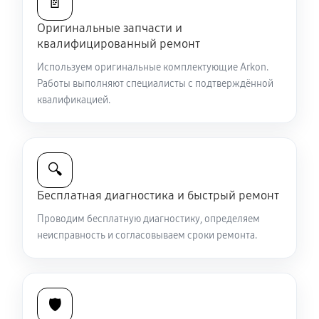
📄
Оригинальные запчасти и
Ремонт и замена аккумулятора
квалифицированный ремонт
1440 руб
60 минут
Используем оригинальные комплектующие Arkon.
Работы выполняют специалисты с подтверждённой
Ремонт Wi-Fi модуля тепловизионного прицела
квалификацией.
Arkon LT25
990 руб
60 минут
Замена процессора CPU
🔍
3150 руб
60 минут
Бесплатная диагностика и быстрый ремонт
Проводим бесплатную диагностику, определяем
Ремонт разъема питания
неисправность и согласовываем сроки ремонта.
650 руб
60 минут
Разбита линза видоискателя (окуляр)
🛡️
2430 руб
60 минут