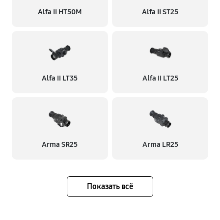
Alfa II HT50M
Alfa II ST25
Alfa II LT35
Alfa II LT25
Arma SR25
Arma LR25
Показать всё