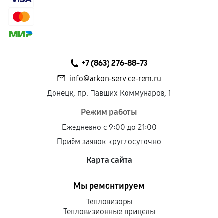
Гарантия на выполненные работы может
сохраняться полностью или частично, если
соблюдены следующие условия:
Предоставленные детали подходят по
техническим параметрам и не имеют внешних
+7 (863) 276-88-73
дефектов.
info@arkon-service-rem.ru
Установка была выполнена нашим сервисным
Донецк, пр. Павших Коммунаров, 1
центром.
При этом гарантия на сами комплектующие
Режим работы
остается на стороне производителя или
Ежедневно с 9:00 до 21:00
продавца. За качество сторонних деталей
Приём заявок круглосуточно
сервисный центр ответственности не несет.
Карта сайта
Мы ремонтируем
Тепловизоры
Тепловизионные прицелы