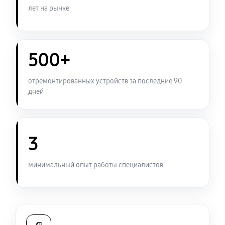
Ремонт платы управления (восстановление)
лет на рынке
1170 руб
60 минут
Замена корпуса тепловизионного прицела Arkon
500+
LT25
4410 руб
60 минут
отремонтированных устройств за последние 90
дней
Замена дисплея тепловизионного прицела Arkon
LT25
1080 руб
60 минут
3
Перевёрнутое изображение в видоискателе или на
видео
минимальный опыт работы специалистов
2340 руб
60 минут
Восстановление цепи питания
1440 руб
60 минут