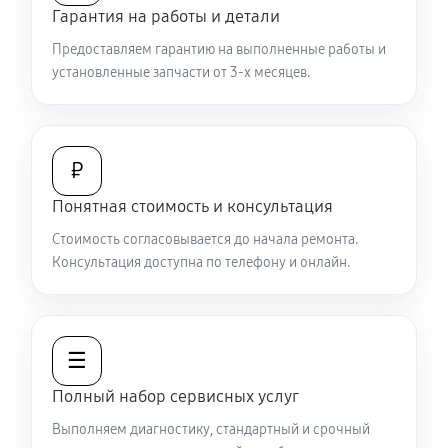
Гарантия на работы и детали
Не работает батарейный отсек
Предоставляем гарантию на выполненные работы и
2970 руб
60 минут
установленные запчасти от 3-х месяцев.
Запускается и гаснет
6480 руб
60 минут
₽
Не запускается тепловизионный прибор
Понятная стоимость и консультация
4950 руб
60 минут
Стоимость согласовывается до начала ремонта.
Консультация доступна по телефону и онлайн.
Не работает энкодер управления меню (панель
управления)
5580 руб
60 минут
☰
Вертикальные-горизонтальные полосы в
Полный набор сервисных услуг
видоискателе и на видео
Выполняем диагностику, стандартный и срочный
5580 руб
60 минут