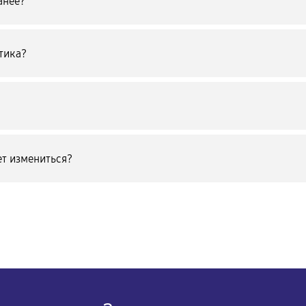
анее?
тика?
т измениться?