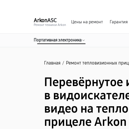
г. Донецк
Ежедневно с 9:00 до 21:00
Arkon
ASC
Цены на ремонт
Гарантия
Ремонт техники Arkon
Портативная электроника
Главная
/
Ремонт тепловизионных приц
Перевёрнутое
в видоискателе
видео на тепл
прицеле Arkon