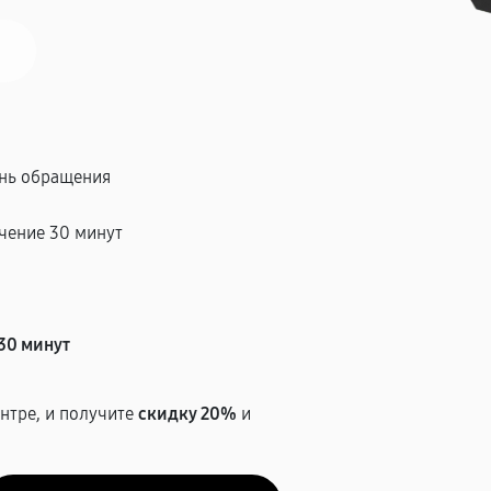
ень обращения
чение 30 минут
т
30 минут
нтре, и получите
скидку 20%
и