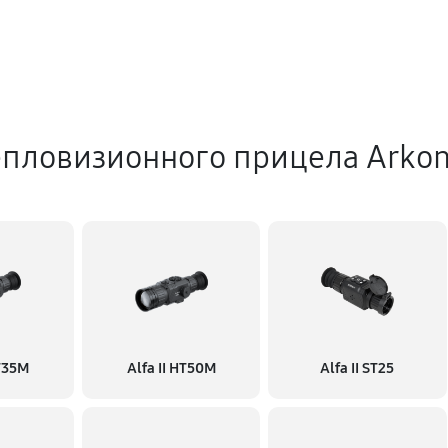
епловизионного прицела Arko
HT35M
Alfa II HT50M
Alfa II ST25