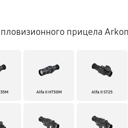
епловизионного прицела Arko
HT35M
Alfa II HT50M
Alfa II ST25