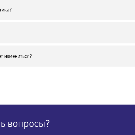
тика?
т измениться?
сь вопросы?