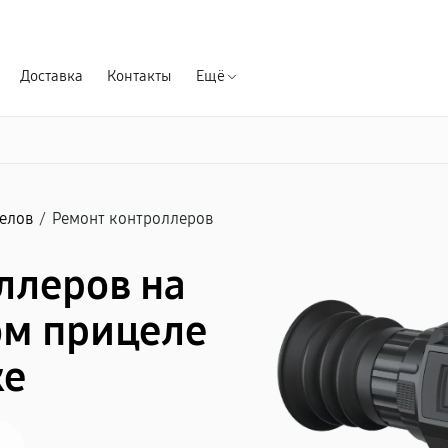
Гарантия д
Доставка
Контакты
Ещё
елов
/
Ремонт контроллеров
ллеров на
ом прицеле
ке