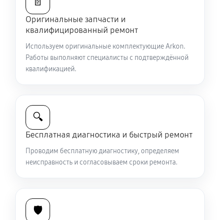
📄
Оригинальные запчасти и
Ремонт и замена аккумулятора
квалифицированный ремонт
1440 руб
60 минут
Используем оригинальные комплектующие Arkon.
Работы выполняют специалисты с подтверждённой
Ремонт Wi-Fi модуля тепловизионного прицела
квалификацией.
Arkon T35S2
990 руб
60 минут
Замена процессора CPU
🔍
3150 руб
60 минут
Бесплатная диагностика и быстрый ремонт
Проводим бесплатную диагностику, определяем
Ремонт разъема питания
неисправность и согласовываем сроки ремонта.
650 руб
60 минут
Разбита линза видоискателя (окуляр)
🛡️
2430 руб
60 минут