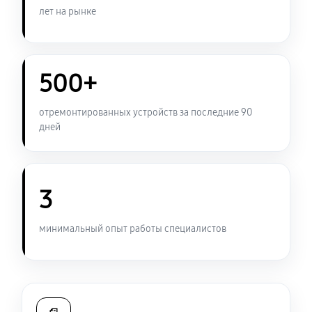
Ремонт платы управления (восстановление)
лет на рынке
1170 руб
60 минут
Замена корпуса тепловизионного прицела Arkon
500+
T35S2
4410 руб
60 минут
отремонтированных устройств за последние 90
дней
Замена дисплея тепловизионного прицела Arkon
T35S2
1080 руб
60 минут
3
Перевёрнутое изображение в видоискателе или на
видео
минимальный опыт работы специалистов
2340 руб
60 минут
Восстановление цепи питания
1440 руб
60 минут