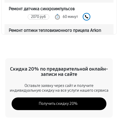
Ремонт датчика синхроимпульсов
2070 руб
60 минут
Ремонт оптики тепловизионного прицела Arkon
T35S2
2070 руб
60 минут
Восстановление питания
720 руб
60 минут
Скидка 20% по предварительной онлайн-
записи на сайте
Ремонт контроллеров тепловизионного прицела
Оставьте заявку через сайт и получите
Arkon T35S2
индивидуальную скидку на все услуги нашего сервиса
990 руб
60 минут
Получить скидку 20%
Ремонт электронно-лучевой трубки
1170 руб
60 минут