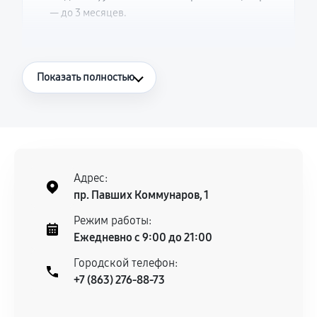
— до 3 месяцев.
Что считается гарантийным случаем
Показать полностью
Повторное возникновение неисправности,
напрямую связанной с выполненным
ремонтом.
Поломка установленной детали при
нормальной эксплуатации в течение
Адрес:
гарантийного срока.
пр. Павших Коммунаров, 1
Несоответствие комплектующей заявленным
Режим работы:
техническим характеристикам.
Ежедневно с 9:00 до 21:00
Городской телефон:
+7 (863) 276-88-73
Документы для подтверждения
гарантии