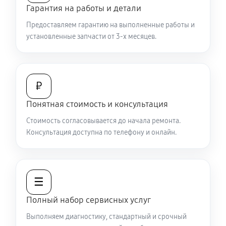
Гарантия на работы и детали
Не работает батарейный отсек
Предоставляем гарантию на выполненные работы и
2970 руб
60 минут
установленные запчасти от 3-х месяцев.
Запускается и гаснет
6480 руб
60 минут
₽
Не запускается тепловизионный прибор
Понятная стоимость и консультация
4950 руб
60 минут
Стоимость согласовывается до начала ремонта.
Консультация доступна по телефону и онлайн.
Не работает энкодер управления меню (панель
управления)
5580 руб
60 минут
☰
Вертикальные-горизонтальные полосы в
Полный набор сервисных услуг
видоискателе и на видео
Выполняем диагностику, стандартный и срочный
5580 руб
60 минут