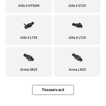
Alfa II HT50M
Alfa II ST25
Alfa II LT35
Alfa II LT25
Arma SR25
Arma LR25
Показать всё