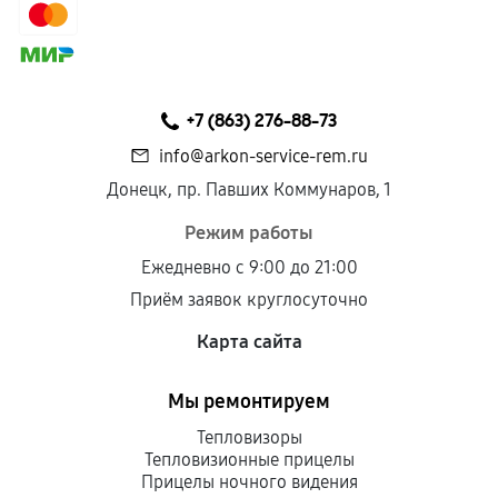
сохраняться полностью или частично, если
соблюдены следующие условия:
Предоставленные детали подходят по
техническим параметрам и не имеют внешних
+7 (863) 276-88-73
дефектов.
info@arkon-service-rem.ru
Установка была выполнена нашим сервисным
Донецк, пр. Павших Коммунаров, 1
центром.
При этом гарантия на сами комплектующие
Режим работы
остается на стороне производителя или
Ежедневно с 9:00 до 21:00
продавца. За качество сторонних деталей
Приём заявок круглосуточно
сервисный центр ответственности не несет.
Карта сайта
Мы ремонтируем
Тепловизоры
Тепловизионные прицелы
Прицелы ночного видения