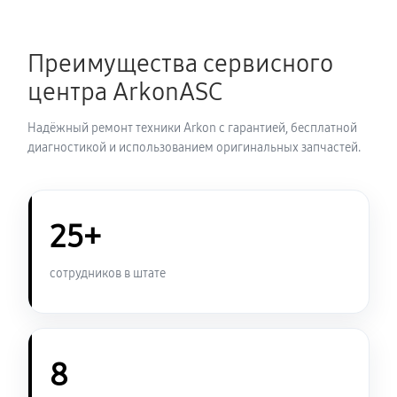
Замена шим контроллера
Преимущества сервисного
720 руб
60 минут
центра ArkonASC
Замена микросхемы усилителя
Надёжный ремонт техники Arkon с гарантией, бесплатной
630 руб
60 минут
диагностикой и использованием оригинальных запчастей.
Замена микросхемы логики
450 руб
60 минут
25+
Замена ключей управления
сотрудников в штате
570 руб
60 минут
Восстановление после попадания влаги
1080 руб
60 минут
8