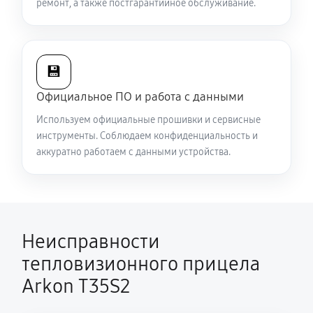
ремонт, а также постгарантийное обслуживание.
Есть все данные меню (видоискатель исправен), но
нет картинки на видео
5040 руб
60 минут
💾
Официальное ПО и работа с данными
Полностью отсутствует изображение в
Используем официальные прошивки и сервисные
видоискателе и на видео
инструменты. Соблюдаем конфиденциальность и
5310 руб
60 минут
аккуратно работаем с данными устройства.
Видна только половина изображения в
видоискателе и на видео
4500 руб
60 минут
Неисправности
Перепрошивка и обновление устройства
тепловизионного прицела
590 руб
60 минут
Arkon T35S2