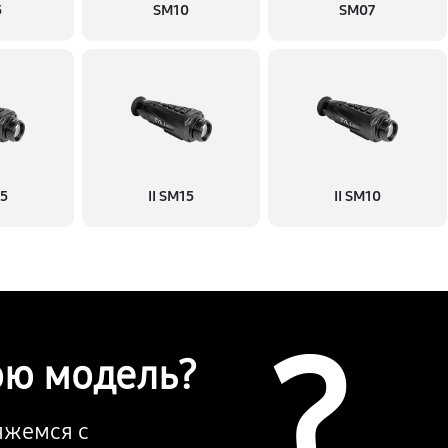
5
SM10
SM07
25
II SM15
II SM10
?
ою модель?
вяжемся с