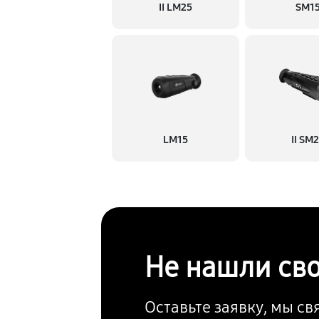
II LM25
SM1
LM15
II SM
Не нашли св
Оставьте заявку, мы с