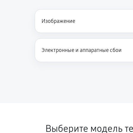
Замена процессора
Изображение
Замена аккумулятора
Электронные и аппаратные сбои
Замена корпуса
Замена дисплея (экрана)
Прошивка (Обновление ПО)
Ремонт платы управления (во
Выберите модель т