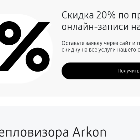
0%
Скидка 20% по п
ьсов
1440 руб
онлайн-записи на
810 руб
Оставьте заявку через сайт и
скидку на все услуги нашего 
тра и других устройств
680 руб
Получить
ля
540 руб
1080 руб
530 руб
епловизора Arkon
590 руб