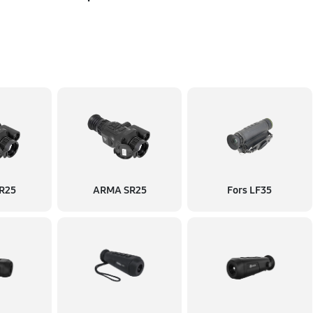
ния влаги
770 руб
770 руб
590 руб
410 руб
R25
ARMA SR25
Fors LF35