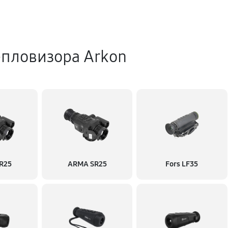
епловизора Arkon
R25
ARMA SR25
Fors LF35