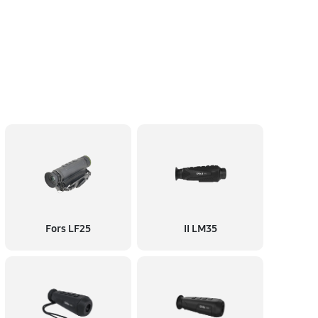
Fors LF25
II LM35