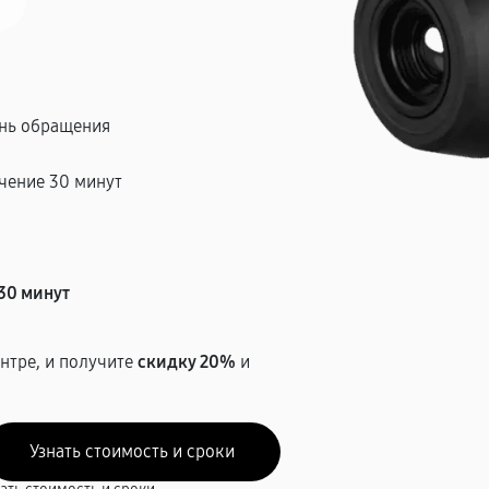
ень обращения
чение 30 минут
т
30 минут
нтре, и получите
скидку 20%
и