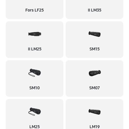
Fors LF25
II LM35
II LM25
SM15
SM10
SM07
LM25
LM19