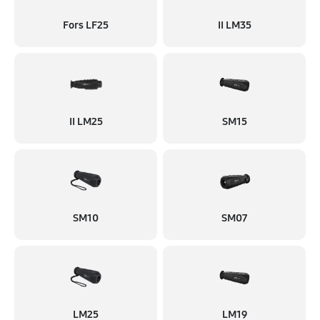
Fors LF25
II LM35
II LM25
SM15
SM10
SM07
LM25
LM19