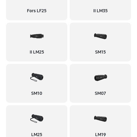
Fors LF25
II LM35
II LM25
SM15
SM10
SM07
LM25
LM19